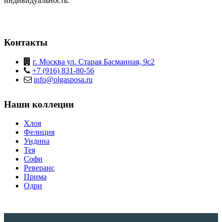
индивидуальность.
Контакты
г. Москва ул. Старая Басманная, 9с2
+7 (916) 831-80-56
info@olgasposa.ru
Наши коллеции
Хлоя
Фелиция
Ундина
Тея
Софи
Реверанс
Прима
Одри