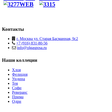
Контакты
г. Москва ул. Старая Басманная, 9с2
+7 (916) 831-80-56
info@olgasposa.ru
Наши коллеции
Хлоя
Фелиция
Ундина
Тея
Софи
Реверанс
Прима
Одри